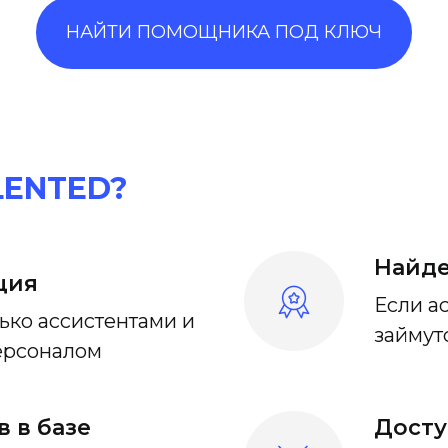
НАЙТИ ПОМОЩНИКА ПОД КЛЮЧ
LENTED?
Найде
ция
Если а
лько ассистентами и
займут
ерсоналом
в в базе
Досту