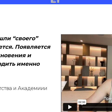
шли “своего”
ется. Появляется
хновения и
одить именно
тства и Академиии