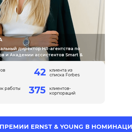
А
ральный директор HR-агентства по
ов и Академии ассистентов Smart &
42
тов
клиента из
списка Forbes
375
ок работы
клиентов-
корпораций
ERNST & YOUNG В НОМИНАЦИИ «ПРОФ