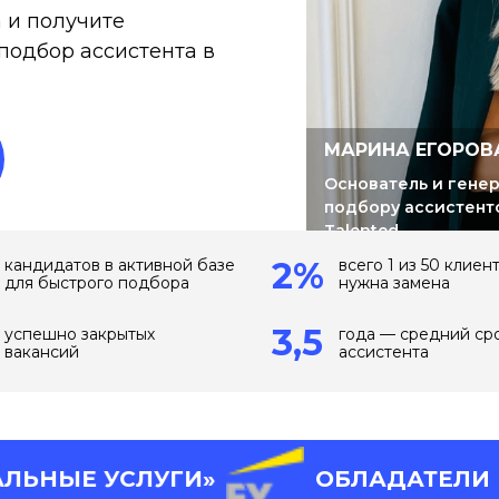
а и получите
подбор ассистента в
МАРИНА ЕГОРОВ
Основатель и гене
подбору ассистент
Talented
2%
кандидатов в активной базе
всего 1 из 50 клиен
для быстрого подбора
нужна замена
3,5
успешно закрытых
года — средний ср
вакансий
ассистента
СЛУГИ»
ОБЛАДАТЕЛИ ПРЕМИИ 