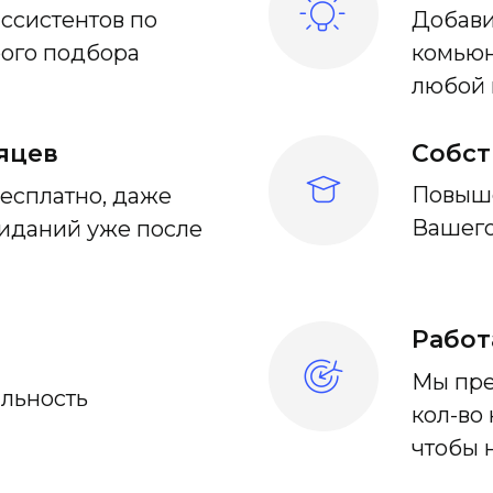
ссистентов по
Добави
рого подбора
комьюн
любой 
яцев
Собст
Повыше
есплатно, даже
Вашего
жиданий уже после
Работ
Мы пр
льность
кол-во
чтобы н