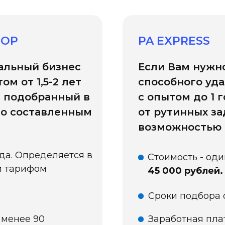
БОР
PA EXPRESS
альный бизнес
Если Вам нужно
м от 1,5-2 лет
способного уд
, подобранный в
с опытом до 1 
но составленным
от рутинных з
возможностью 
ада. Определяется в
Стоимость - оди
и тарифом
45 000 рублей.
Сроки подбора 
 менее 90
Заработная пла