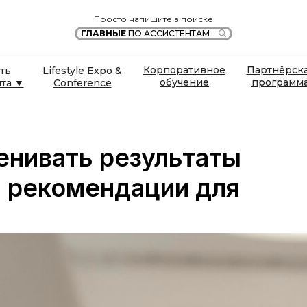
Просто напишите в поиске
ГЛАВНЫЕ
ПО АССИСТЕНТАМ
Корпоративное
Партнёрск
ть
Lifestyle Expo &
обучение
программ
нта ▼
Conference
енивать результаты
: рекомендации для