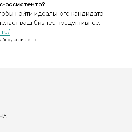
с-ассистента?
чтобы найти идеального кандидата,
делает ваш бизнес продуктивнее:
.ru/
одбору ассистентов
НА