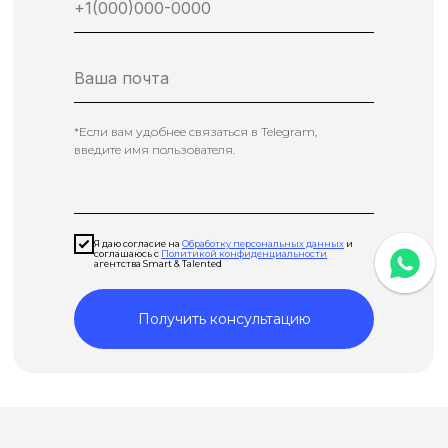
25 000₽
заработная плата
*Если вам удобнее связаться в Telegram,
введите имя пользователя.
Читать подробнее
Я даю согласие на
Обработку персональных данных
и
соглашаюсь с
Политикой конфиденциальности
агентства Smart & Talented
Получить консультацию
Бизнес ассистент