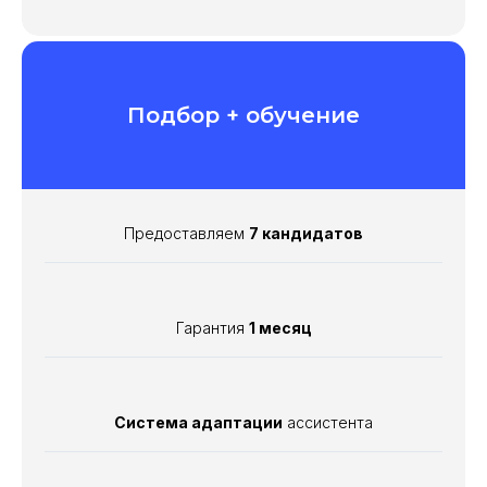
анализ необходимой
информации
Структурирование большого
Подбор + обучение
объема информации
Предоставляем
7 кандидатов
Гарантия
1 месяц
Система адаптации
ассистента