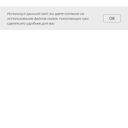
Используя данный сайт, вы даете согласие на
OK
использование файлов cookie, помогающих нам
сделать его удобнее для вас
+7 (495) 230-20-05
*
*
*признаны экстремистскими
организациями и запрещены на
территории РФ
Соглашение на обработку