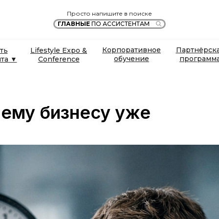
Просто напишите в поиске
ГЛАВНЫЕ
ПО АССИСТЕНТАМ
Корпоративное
Партнёрск
ть
Lifestyle Expo &
обучение
программ
нта ▼
Conference
шему бизнесу уже