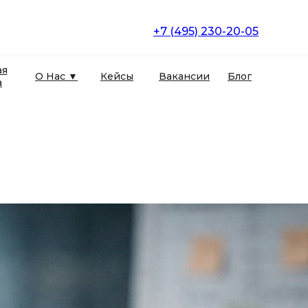
+7 (495) 230-20-05
ая
О Нас ▼
Кейсы
Вакансии
Блог
а