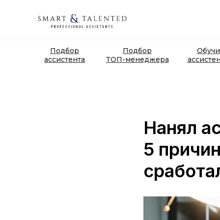
Подбор
Подбор
Обучи
ассистента
ТОП-менеджера
ассисте
Нанял а
5 причи
сработа