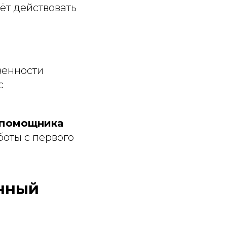
ёт действовать
венности
с
 помощника
боты с первого
нный