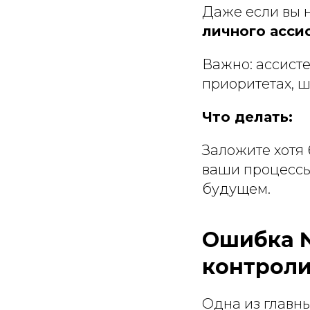
Даже если вы 
личного асси
Важно: ассисте
приоритетах, ш
Что делать:
Заложите хотя 
ваши процессы.
будущем.
Ошибка №
контроли
Одна из главн