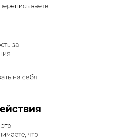
 переписываете
сть за
ения —
рать на себя
ействия
 это
нимаете, что