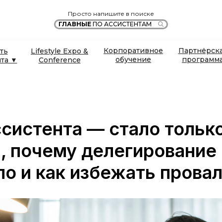
Просто напишите в поиске
ГЛАВНЫЕ
ПО АССИСТЕНТАМ
Корпоративное
Партнёрск
ть
Lifestyle Expo &
обучение
программ
нта ▼
Conference
ссистента — стало тольк
н, почему делегирование
ло и как избежать прова