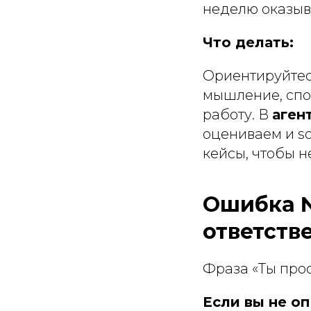
неделю оказыва
Что делать:
Ориентируйтесь
мышление, спос
работу. В
аген
оцениваем и so
кейсы, чтобы н
Ошибка №
ответств
Фраза «Ты прос
Если вы не о