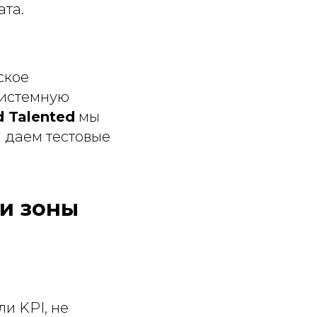
ата.
ское
системную
 Talented
мы
и даем тестовые
и зоны
ли KPI, не