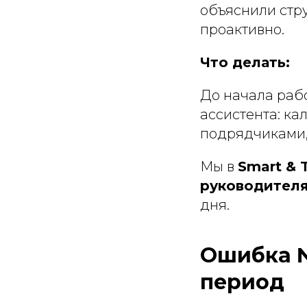
объяснили стру
проактивно.
Что делать:
До начала рабо
ассистента: ка
подрядчиками,
Мы в
Smart & 
руководител
дня.
Ошибка №
период