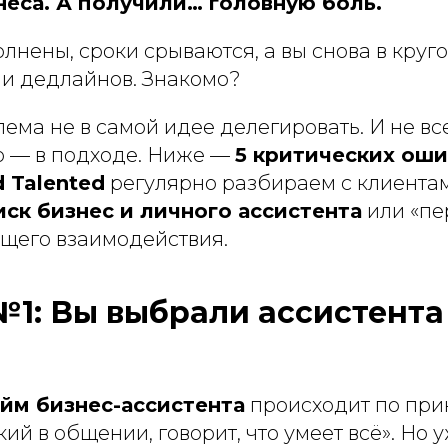
неса. А получили… головную боль.
лнены, сроки срываются, а вы снова в круго
и дедлайнов. Знакомо?
ема не в самой идее делегировать. И не вс
то — в подходе. Ниже —
5 критических ош
 Talented
регулярно разбираем с клиентам
иск бизнес и личного ассистента
или «пе
щего взаимодействия.
1: Вы выбрали ассистента
йм бизнес-ассистента
происходит по при
кий в общении, говорит, что умеет всё». Но 