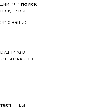
ации или
поиск
получится.
ся» о ваших
трудника в
сятки часов в
тает
— вы