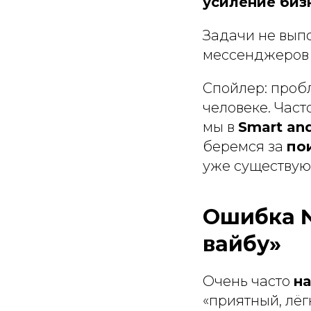
усиление биз
Задачи не выпо
мессенджеров 
Спойлер: пробл
человеке. Час
мы в
Smart and
беремся за
по
уже существую
Ошибка №
вайбу»
Очень часто
на
«приятный, лёг