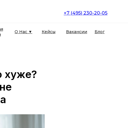
+7 (495) 230-20-05
ая
О Нас ▼
Кейсы
Вакансии
Блог
а
о хуже?
 не
ла