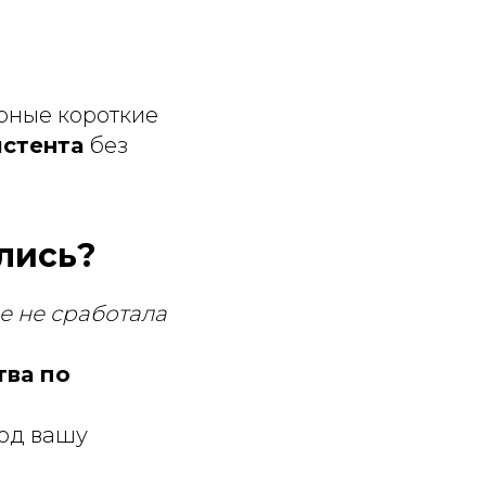
ярные короткие
истента
без
ались?
е не сработала
тва по
под вашу