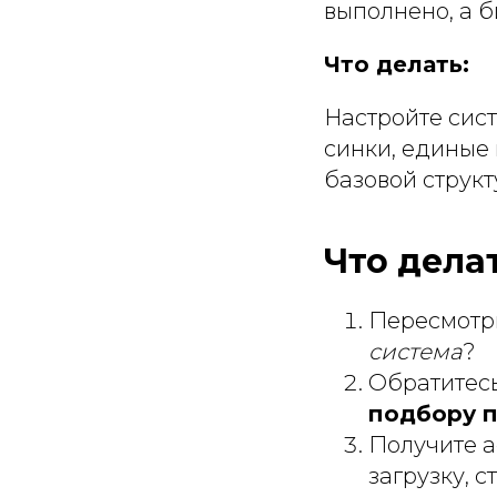
выполнено, а б
Что делать:
Настройте сист
синки, единые
базовой структ
Что дела
Пересмотри
система
?
Обратитес
подбору 
Получите а
загрузку, 