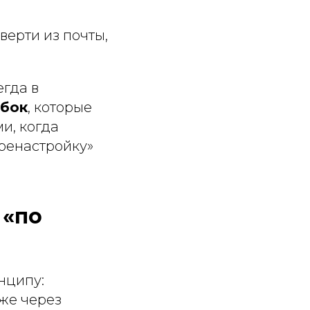
верти из почты,
егда в
ибок
, которые
и, когда
ренастройку»
 «по
нципу:
уже через