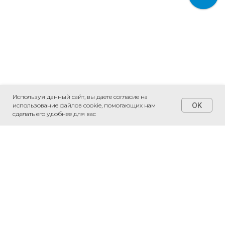
Используя данный сайт, вы даете согласие на
OK
использование файлов cookie, помогающих нам
сделать его удобнее для вас
+7 (495) 230-20-05
*
*