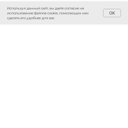
Используя данный сайт, вы даете согласие на
OK
использование файлов cookie, помогающих нам
сделать его удобнее для вас
+7 (495) 230-20-05
*
*
*признаны экстремистскими
организациями и запрещены на
территории РФ
Соглашение на обработку
персональных данных