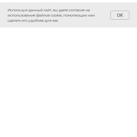
Используя данный сайт, вы даете согласие на
OK
использование файлов cookie, помогающих нам
сделать его удобнее для вас
+7 (495) 230-20-05
*
*
*признаны экстремистскими
организациями и запрещены на
территории РФ
Соглашение на обработку
персональных данных