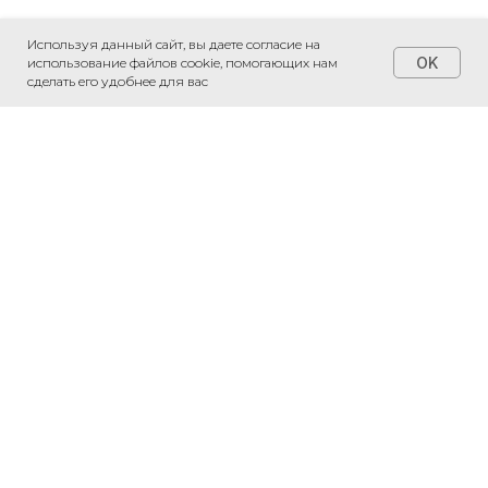
Используя данный сайт, вы даете согласие на
OK
использование файлов cookie, помогающих нам
сделать его удобнее для вас
+7 (495) 230-20-05
*
*
*признаны экстремистскими
организациями и запрещены на
территории РФ
Соглашение на обработку
персональных данных