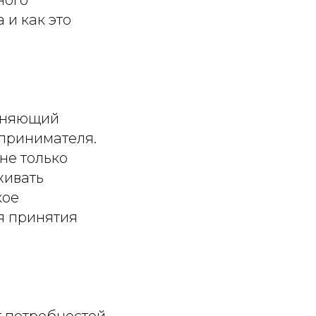
 и как это
олняющий
дпринимателя.
не только
живать
кое
я принятия
т потребностей