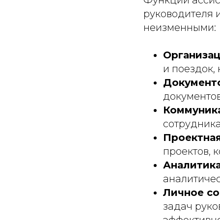
руководителя 
неизменными:
Организац
и поездок,
Документ
документов
Коммуник
сотрудник
Проектная
проектов, 
Аналитика
аналитичес
Личное с
задач руко
эффективно