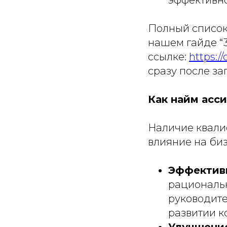
Полный список 
нашем гайде “3
ссылке:
https:/
сразу после за
Как найм асс
Наличие квали
влияние на биз
Эффектив
рациональн
руководите
развитии к
Улучшени