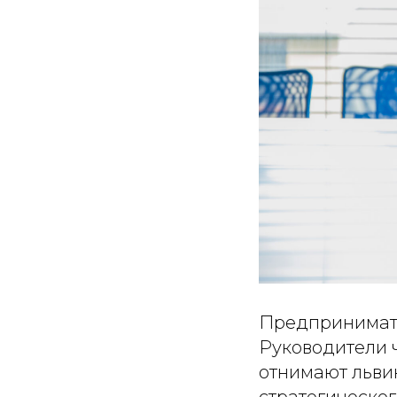
Предпринимате
Руководители ч
отнимают льви
стратегическог