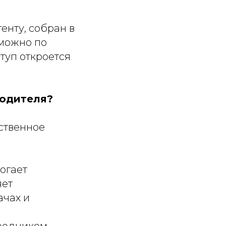
енту, собран в
 можно по
туп откроется
водителя?
ственное
могает
яет
ачах и
средником