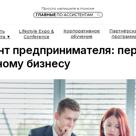
Просто напишите в поиске
ГЛАВНЫЕ
ПО АССИСТЕНТАМ
Корпоративное
Партнёрск
ть
Lifestyle Expo &
обучение
программ
нта ▼
Conference
нт предпринимателя: пе
ному бизнесу