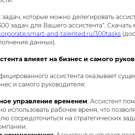
задач, которые можно делегировать ассист
00 задач для Вашего ассистента”. Скачать
/corporate.smart-and-talented.ru/300tasks
(дос
полнения данных).
истента влияет на бизнес и самого руко
фицированного ассистента оказывает суще
нес и самого руководителя:
ное управление временем
: Ассистент по
о использовать рабочее время, что позвол
лю сосредоточиться на стратегических зад
омпании.
е коммуникации
: Ассистент выступает по