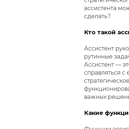
ассистента мож
сделать?
Кто такой асс
Ассистент рук
рутинные задач
Ассистент — эт
справляться с
стратегическо
функционирова
важных решени
Какие функци
Функции ассист