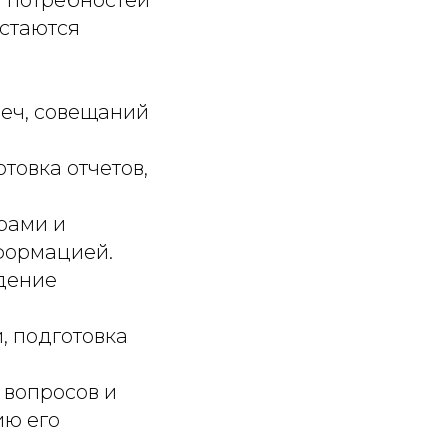
остаются
еч, совещаний
товка отчетов,
рами и
формацией.
дение
, подготовка
вопросов и
ию его