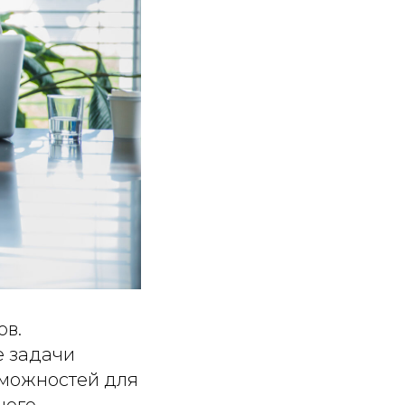
ов.
е задачи
зможностей для
ного