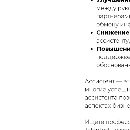
между руко
партнерами
обмену ин
Снижение 
ассистенту
Повышени
поддержке 
обоснованн
Ассистент — эт
многие успешн
ассистента по
аспектах бизне
Ищете професс
Talented – узк