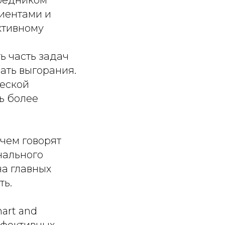
иентами и
ктивному
ь часть задач
жать выгорания.
ческой
ь более
 чем говорят
нального
на главных
ть.
art and
ффективных