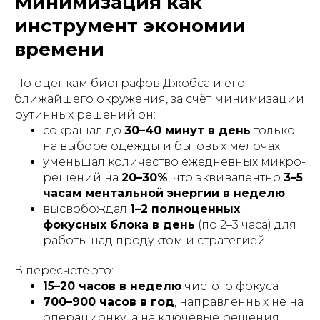
Минимизация как
инструмент экономии
времени
По оценкам биографов Джобса и его
ближайшего окружения, за счёт минимизации
рутинных решений он:
сокращал до
30–40 минут в день
только
на выборе одежды и бытовых мелочах
уменьшал количество ежедневных микро-
решений на
20–30%
, что эквивалентно
3–5
часам ментальной энергии в неделю
высвобождал
1–2 полноценных
фокусных блока в день
(по 2–3 часа) для
работы над продуктом и стратегией
В пересчёте это:
15–20 часов в неделю
чистого фокуса
700–900 часов в год
, направленных не на
операционку, а на ключевые решения