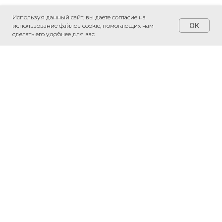
Используя данный сайт, вы даете согласие на
OK
использование файлов cookie, помогающих нам
сделать его удобнее для вас
+7 (495) 230-20-05
*
*
*признаны экстремистскими
организациями и запрещены на
территории РФ
Соглашение на обработку
персональных данных