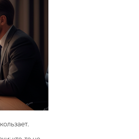
кользает.
ки: кто-то не