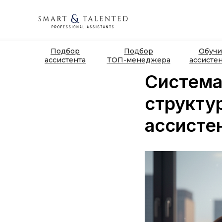
Подбор
Подбор
Обучи
ассистента
ТОП-менеджера
ассисте
Система 
структу
ассисте