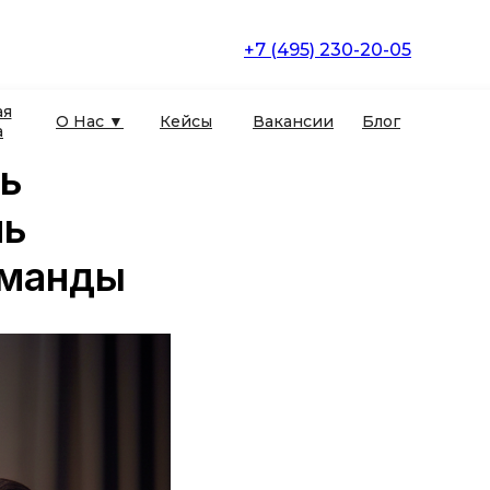
+7 (495) 230-20-05
ая
О Нас ▼
Кейсы
Вакансии
Блог
а
ть
ль
оманды