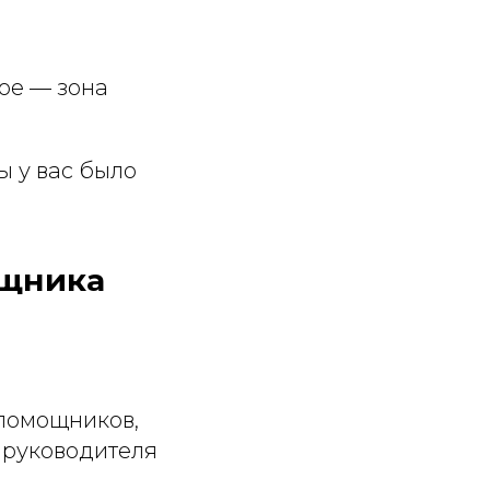
ное — зона
бы у вас было
ощника
помощников,
ь руководителя