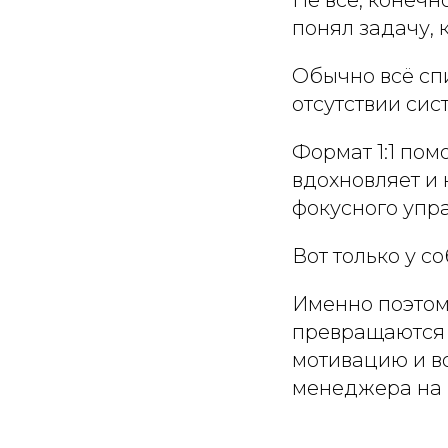
понял задачу, 
Обычно всё спи
отсутствии сис
Формат 1:1 помо
вдохновляет и 
фокусного упр
Вот только у с
Именно поэтому
превращаются в
мотивацию и во
менеджера на 