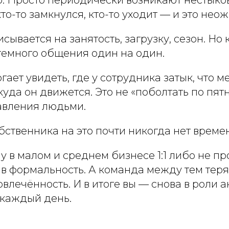
кто-то замкнулся, кто-то уходит — и это нео
сывается на занятость, загрузку, сезон. Но 
темного общения один на один.
гает увидеть, где у сотрудника затык, что м
куда он движется. Это не «поболтать по пятн
авления людьми.
обственника на это почти никогда нет време
 в малом и среднем бизнесе 1:1 либо не пр
 формальность. А команда между тем теряе
влечённость. И в итоге вы — снова в роли 
каждый день.