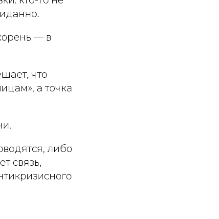
жиданно.
корень — в
ешает, что
ицам», а точка
ни.
оводятся, либо
т связь,
антикризисного