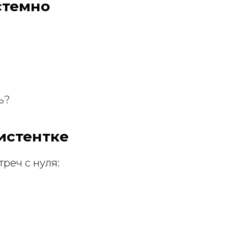
истемно
ь?
истентке
реч с нуля: