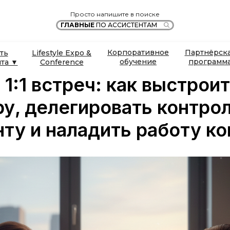
Просто напишите в поиске
ГЛАВНЫЕ
ПО АССИСТЕНТАМ
Корпоративное
Партнёрск
ть
Lifestyle Expo &
обучение
программ
нта ▼
Conference
1:1 встреч: как выстрои
ру, делегировать контро
нту и наладить работу к