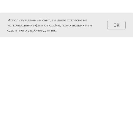
Используя данный сайт, вы даете согласие на
OK
использование файлов cookie, помогающих нам
сделать его удобнее для вас
+7 (495) 230-20-05
*
*
*признаны экстремистскими
организациями и запрещены на
территории РФ
Соглашение на обработку