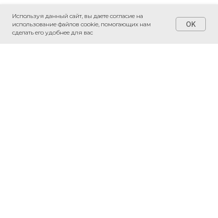
Используя данный сайт, вы даете согласие на
OK
использование файлов cookie, помогающих нам
сделать его удобнее для вас
+7 (495) 230-20-05
*
*
*признаны экстремистскими
организациями и запрещены на
территории РФ
Соглашение на обработку
персональных данных